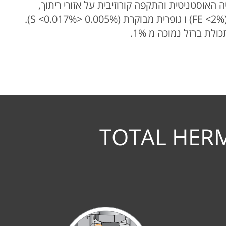
gestures.
למנוע rouging על משטחי הנירוסטה האוסטניטית והתקפה קורוזיבית על אזורי ריתוך,
חלקי המתכת בברזי TuBore ™ הינם כסטנדרט, עם רמת ברזל נמוכה (FE <2%) ו גופרית מבוקרת (0.005% <S <0.017%).
TOTAL HERM