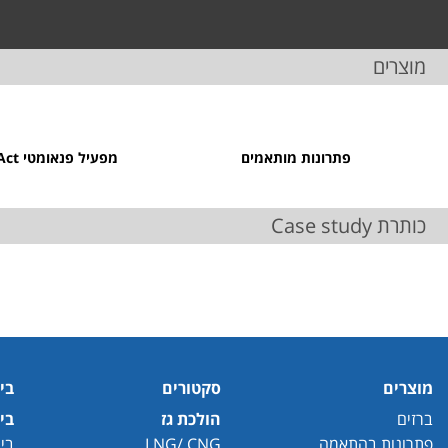
מוצרים
פתרונות מותאמים
מפעיל פנאומטי CompAct
כותרת Case study
מוצרים
סקטורים
בי
ברזים
הולכת גז
בי
פתרונות בהתאמה
LNG/ CNG
בי