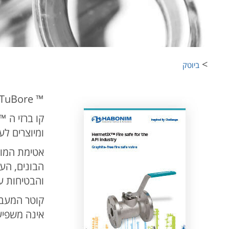
>
ביוטק
™ TuBore
ומיוצרים לעמידה בתקן BPE ASME ליישומים
והבטיחות על
קוטר המעבר
אינה משפיע