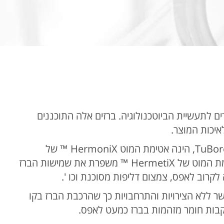
enter
to
go
to
the
selected
search
result.
Touch
נים המיועדים לתעשיית הביוטכנולוגיה. ברזים אלה התוכננים
device
users
אטימת המוט הסטנדרטית, העמידה ביותר עבור כל השסתומים של ™ TuBore, הינה אטימת המוט HermoniX ™ של
can
הבונים, העושה שימוש אך ורק מפולימרים שאושרו על ידי ה- FDA, אטימת המוט של HermetiX ™ משפרת את שמישות הברז
use
לקרוב לאפס, צמצום דליפות מסוכנת וכו '.
touch
שר ללא הצירויות והתרחבויות כך שהרכבת הברז בקו
and
קבות חומר מזהמות בברז כמעט לאפס.
swipe