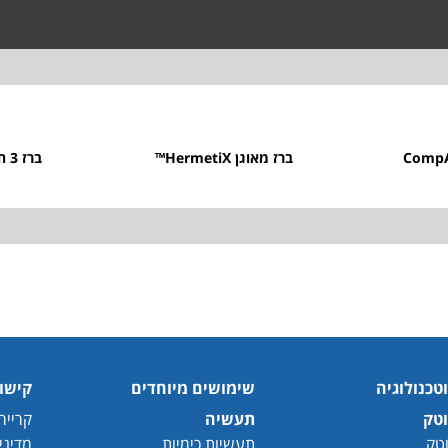
ברז מאוגן HermetiX™
ברז 3 חלקים HermetiX™
וטכנולוגיה
שימושים מיוחדים
קישו
וטק
תעשיה
קרייר
וטק
תעשיות כימיות
מדיני