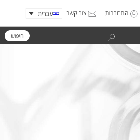
התחברות
צור קשר
עברית
חיפוש
Use
the
up
and
down
arrows
to
select
a
result.
Press