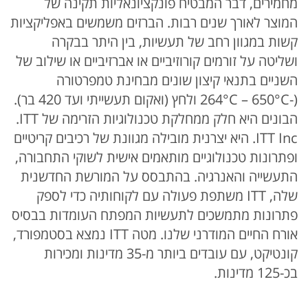
מחמירים, דבר המבטיח פונקציונאליות תקינה של
המוצר לאורך שנים רבות. הברזים משמשים באפליקציות
קשות במגוון רחב של תעשיות, בין היתר בבקרה
ושליטה על זורמים קורוזיביים או אברזיביים או שילוב של
השניים בתנאי קיצון שונים מבחינת טמפרטורה
(-264°C – 650°C ולחץ (ואקום תעשייתי ועד 420 בר).
הבונים היא חלק ממחלקת טכנולוגיות הזרימה של ITT.
ITT Inc. היא יצרנית מובילה מגוונת של רכיבים קריטיים
ופתרונות טכנולוגיים מותאמים אישית לשוקי התחבורה,
התעשייה והאנרגיה. בהתבסס על המורשת החדשנית
שלה, ITT משתפת פעולה עם לקוחותיה כדי לספק
פתרונות מתמשכים לתעשיות המפתח העומדות בבסיס
אורח החיים המודרני שלנו. מטה ITT נמצא בסטמפורד,
קונטיקט, עם עובדים ביותר מ-35 מדינות ומכירות
בכ-125 מדינות.