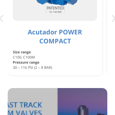
Acutador POWER
COMPACT
S
C
Size range
C
C100, C100M
P
Pressure range
4
30 – 116 PSI (2 – 8 BAR)