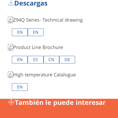
Descargas
Z94Q Series- Technical drawing
EN
EN
Product Line Brochure
EN
ES
CN
DE
High temperature Catalogue
EN
También le puede interesar