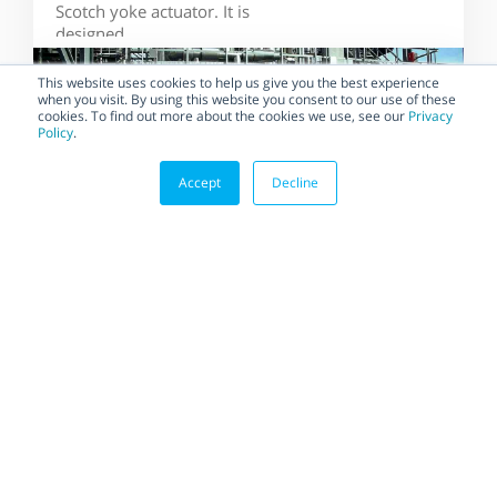
Scotch yoke actuator. It is
designed...
This website uses cookies to help us give you the best experience
when you visit. By using this website you consent to our use of these
cookies. To find out more about the cookies we use, see our
Privacy
Policy
.
Accept
Decline
BLOG
Habonim Implements the
Most Demanding Quality
Standards to Ensure the
Highest Quality
Suppliers that regularly
implement and maintain the