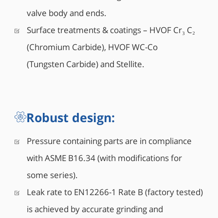
corrosión
valve body and ends.
• Diseño de asiento de doble o simple efecto del
Surface treatments & coatings – HVOF Cr₃ C₂
pistón
(Chromium Carbide), HVOF WC-Co
• También se dispone de diseño mixto de asientos
SPE y DPE
(Tungsten Carbide) and Stellite.
• Cojinete incorporado para montaje directo de la
sección superior según ISO 5211
• Las válvulas de 6″ y mayores cuentan con
argollas de elevación
Robust design:
• Las válvulas de 8″ y mayores pueden contar con
válvulas de ventilación y drenaje (opcionales)
Pressure containing parts are in compliance
• Conexión a tierra antiestática entre la bola, el
vástago y el cuerpo
with ASME B16.34 (with modifications for
some series).
Leak rate to EN12266-1 Rate B (factory tested)
is achieved by accurate grinding and