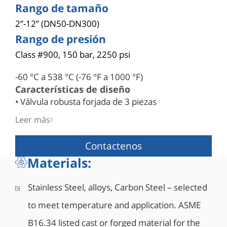
Rango de tamaño
2”-12” (DN50-DN300)
Rango de presión
Class #900, 150 bar, 2250 psi
-60 °C a 538 °C (-76 °F a 1000 °F)
Características de diseño
• Válvula robusta forjada de 3 piezas
• Doble bloqueo y purga
Leer más
• Diseño robusto del vástago a prueba de
expulsión
Contactenos
• Bidireccional de manera estándar
Materials:
• Con certificación API 6D (monograma API 6D-
1278)
Stainless Steel, alloys, Carbon Steel – selected
• Diseñada Segura contra incendios (Fire Safe)
según API 6FA, API 607, ISO 10497
to meet temperature and application. ASME
• Cumple con NACE MR0175/ISO 15156
B16.34 listed cast or forged material for the
• Cojinetes de baja fricción resistentes a la