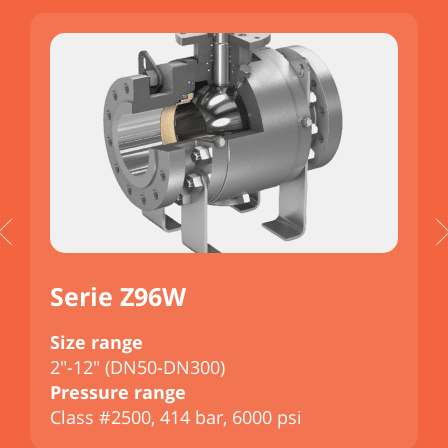
Serie Z96W
Size range
S
2"-12" (DN50-DN300)
2
Pressure range
P
Class #2500, 414 bar, 6000 psi
C