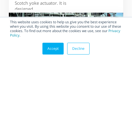
Scotch yoke actuator. It is
designed...
This website uses cookies to help us give you the best experience
when you visit. By using this website you consent to our use of these
cookies. To find out more about the cookies we use, see our
Privacy
Policy
.
Accept
Decline
BLOG
Habonim Implements the
Most Demanding Quality
Standards to Ensure the
Highest Quality
Suppliers that regularly
implement and maintain the