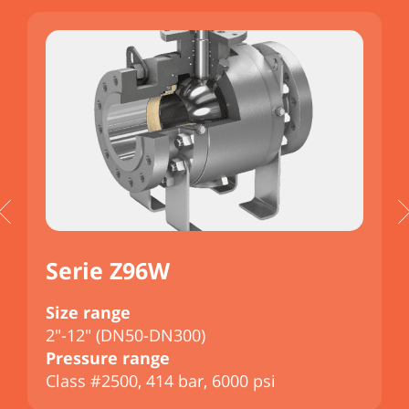
Serie Z96W
Size range
S
2"-12" (DN50-DN300)
2
Pressure range
P
Class #2500, 414 bar, 6000 psi
C