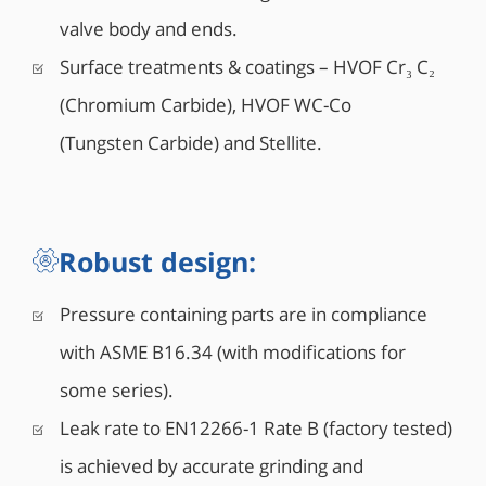
• Cumple con NACE MR0175/ISO 15156
valve body and ends.
• Cojinetes de baja fricción resistentes a la
Surface treatments & coatings – HVOF Cr₃ C₂
corrosión
• Diseño de asiento de doble o simple efecto del
(Chromium Carbide), HVOF WC-Co
pistón
(Tungsten Carbide) and Stellite.
• También se dispone de diseño mixto de asientos
SPE y DPE
• Cojinete incorporado para montaje directo de la
sección superior según ISO 5211
Robust design:
• Las válvulas de 6″ y mayores cuentan con
argollas de elevación
Pressure containing parts are in compliance
• Las válvulas de 8″ y mayores pueden contar con
válvulas de ventilación y drenaje (opcionales)
with ASME B16.34 (with modifications for
• Conexión a tierra antiestática entre la bola, el
some series).
vástago y el cuerpo
Leak rate to EN12266-1 Rate B (factory tested)
is achieved by accurate grinding and