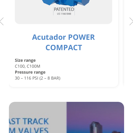
Acutador POWER
COMPACT
S
C
Size range
C
C100, C100M
P
Pressure range
4
30 – 116 PSI (2 – 8 BAR)