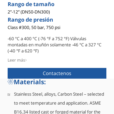
Rango de tamaño
2”-12” (DN50-DN300)
Rango de presión
Class #300, 50 bar, 750 psi
-60 °C a 400 °C (-76 °F a 752 °F) Válvulas
montadas en muñón solamente -46 °C a 327 °C
(-40 °F a 620 °F)
Características de diseño
Leer más
• Válvula robusta forjada de 3 piezas
• Doble bloqueo y purga
Contactenos
• Diseño robusto del vástago a prueba de
Materials:
expulsión
• Bidireccional de manera estándar
Stainless Steel, alloys, Carbon Steel – selected
• Con certificación API 6D (monograma API 6D-
1278)
to meet temperature and application. ASME
• Diseñada Segura contra incendios (Fire Safe)
B16.34 listed cast or forged material for the
según API 6FA, API 607, ISO 10497